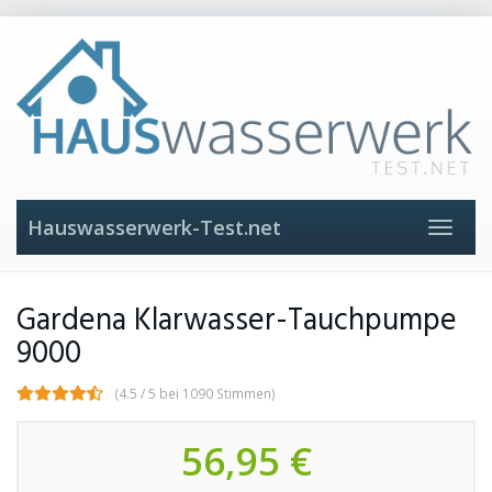
Skip
to
main
content
Hauswasserwerk-Test.net
Toggle
navigat
Gardena Klarwasser-Tauchpumpe
9000
(4.5 / 5 bei 1090 Stimmen)
56,95 €