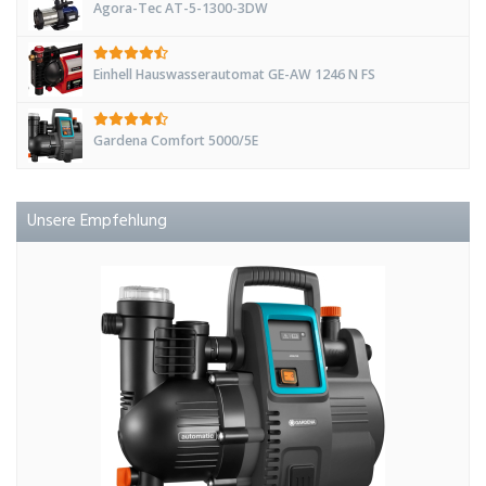
Agora-Tec AT-5-1300-3DW
Einhell Hauswasserautomat GE-AW 1246 N FS
Gardena Comfort 5000/5E
Unsere Empfehlung