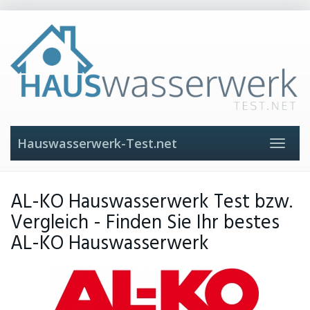
Skip
to
main
content
Hauswasserwerk-Test.net
Toggle
navigat
AL-KO Hauswasserwerk Test bzw.
Vergleich - Finden Sie Ihr bestes
AL-KO Hauswasserwerk