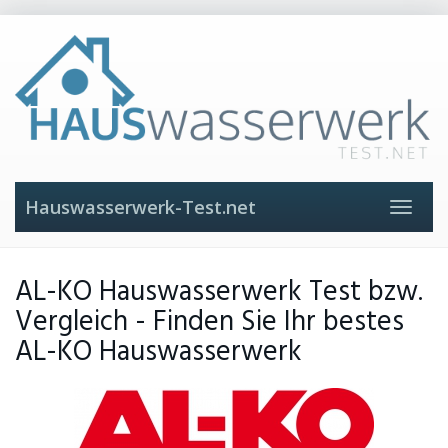
Skip
to
main
content
Hauswasserwerk-Test.net
Toggle
navigat
AL-KO Hauswasserwerk Test bzw.
Vergleich - Finden Sie Ihr bestes
AL-KO Hauswasserwerk