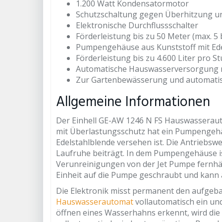
1.200 Watt Kondensatormotor
Schutzschaltung gegen Überhitzung u
Elektronische Durchflussschalter
Förderleistung bis zu 50 Meter (max. 5 
Pumpengehäuse aus Kunststoff mit Ede
Förderleistung bis zu 4.600 Liter pro S
Automatische Hauswasserversorgung m
Zur Gartenbewässerung und automatis
Allgemeine Informationen
Der Einhell GE-AW 1246 N FS Hauswasseraut
mit Überlastungsschutz hat ein Pumpengehäu
Edelstahlblende versehen ist. Die Antriebsw
Laufruhe beiträgt. In dem Pumpengehäuse is
Verunreinigungen von der Jet Pumpe fernhält
Einheit auf die Pumpe geschraubt und kann 
Die Elektronik misst permanent den aufgeba
Hauswasserautomat
vollautomatisch ein un
öffnen eines Wasserhahns erkennt, wird di