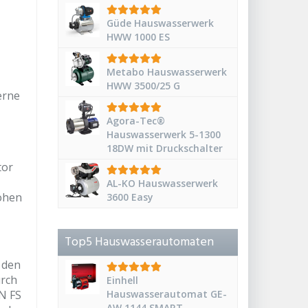
Güde Hauswasserwerk
HWW 1000 ES
Metabo Hauswasserwerk
HWW 3500/25 G
erne
Agora-Tec®
Hauswasserwerk 5-1300
18DW mit Druckschalter
tor
AL-KO Hauswasserwerk
hohen
3600 Easy
Top5 Hauswasserautomaten
 den
urch
Einhell
N FS
Hauswasserautomat GE-
AW 1144 SMART