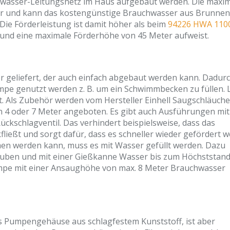
hwasser-Leitungsnetz im Haus aufgebaut werden. Die maxi
iter und kann das kostengünstige Brauchwasser aus Brunnen
Die Förderleistung ist damit höher als beim
94226 HWA 110
n und eine maximale Förderhöhe von 45 Meter aufweist.
r geliefert, der auch einfach abgebaut werden kann. Dadur
pe genutzt werden z. B. um ein Schwimmbecken zu füllen. 
t. Als Zubehör werden vom Hersteller Einhell Saugschläuche
n 4 oder 7 Meter angeboten. Es gibt auch Ausführungen mit
kschlagventil. Das verhindert beispielsweise, dass das
ießt und sorgt dafür, dass es schneller wieder gefördert 
en werden kann, muss es mit Wasser gefüllt werden. Dazu
hrauben und mit einer Gießkanne Wasser bis zum Höchststan
Pumpe mit einer Ansaughöhe von max. 8 Meter Brauchwasser
s Pumpengehäuse aus schlagfestem Kunststoff, ist aber