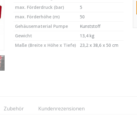
max. Förderdruck (bar)
5
max. Förderhöhe (m)
50
Gehäusematerial Pumpe
Kunststoff
Gewicht
13,4 kg
Maße (Breite x Höhe x Tiefe)
23,2 x 38,6 x 50 cm
Zubehör
Kundenrezensionen