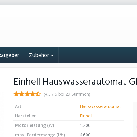
Ratgeber
Zubehör
Einhell Hauswasserautomat G
(4.5 / 5 bei 29 Stimmen)
Art
Hauswasserautomat
Hersteller
Einhell
Motorleistung (W)
1.200
max. Fördermenge (l/h)
4.600