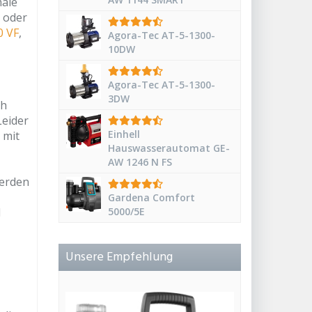
male
 oder
0 VF
,
Agora-Tec AT-5-1300-
10DW
Agora-Tec AT-5-1300-
3DW
ch
Leider
Einhell
 mit
Hauswasserautomat GE-
AW 1246 N FS
werden
Gardena Comfort
d
5000/5E
Unsere Empfehlung