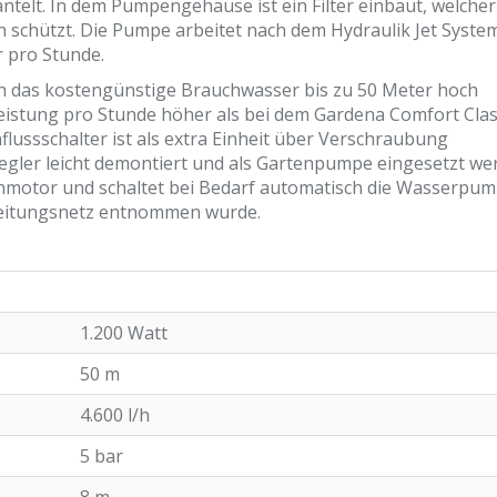
ntelt. In dem Pumpengehäuse ist ein Filter einbaut, welcher
chützt. Die Pumpe arbeitet nach dem Hydraulik Jet Syste
r pro Stunde.
h das kostengünstige Brauchwasser bis zu 50 Meter hoch
leistung pro Stunde höher als bei dem Gardena Comfort Clas
flussschalter ist als extra Einheit über Verschraubung
 Regler leicht demontiert und als Gartenpumpe eingesetzt w
nmotor und schaltet bei Bedarf automatisch die Wasserpu
Leitungsnetz entnommen wurde.
1.200 Watt
50 m
4.600 l/h
5 bar