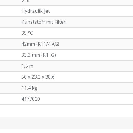
8 m
Hydraulik Jet
Kunststoff mit Filter
35 °C
42mm (R11/4 AG)
33,3 mm (R1 IG)
1,5 m
50 x 23,2 x 38,6
11,4 kg
4177020