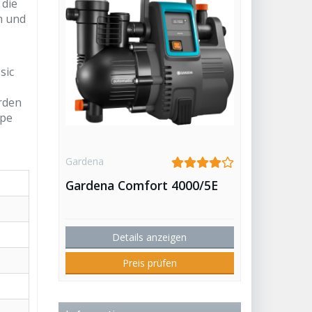
 die
m und
sic
erden
mpe
Gardena
Gardena Comfort 4000/5E
Details anzeigen
Preis prüfen