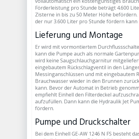
vollautomatisch ein kostengünstiges Brauc
Förderleistung pro Stunde beträgt 4.600 L
Zisterne in bis zu 50 Meter Höhe befördern. 
der nur 3.600 Liter pro Stunde fördern kan
Lieferung und Montage
Er wird mit vormontiertem Durchflussschalte
kann die Pumpe auch als normale Gartenpum
wird keine Saugschlauchgarnitur mitgeliefer
eingebautem Rückschlagventil in den Länge
Messinganschlüssen und mit eingebautem Rüc
Brauchwasser wieder in den Brunnen zurückfl
kann. Bevor der Automat in Betrieb genomm
empfiehlt Einhell den Filterdeckel aufzusc
aufzufüllen. Dann kann die Hydraulik Jet 
fördern.
Pumpe und Druckschalter
Bei dem Einhell GE-AW 1246 N FS besteht da