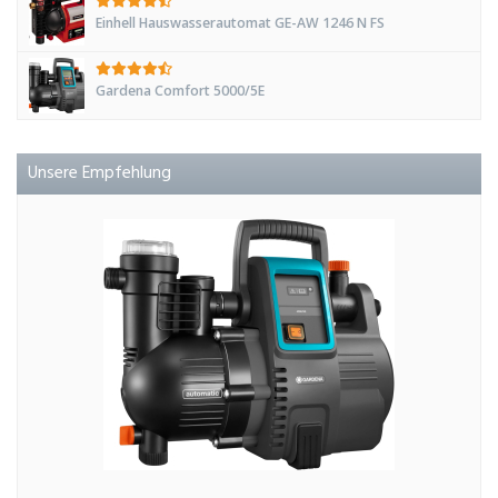
Einhell Hauswasserautomat GE-AW 1246 N FS
Gardena Comfort 5000/5E
Unsere Empfehlung