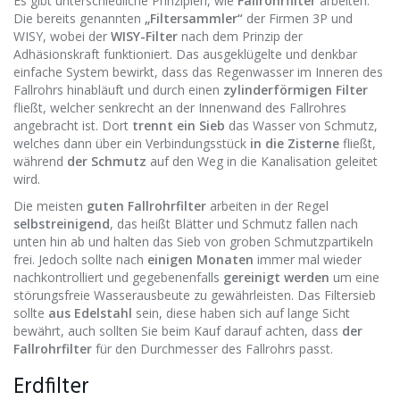
Es gibt unterschiedliche Prinzipien, wie
Fallrohrfilter
arbeiten.
Die bereits genannten
„Filtersammler“
der Firmen 3P und
WISY, wobei der
WISY-Filter
nach dem Prinzip der
Adhäsionskraft funktioniert. Das ausgeklügelte und denkbar
einfache System bewirkt, dass das Regenwasser im Inneren des
Fallrohrs hinabläuft und durch einen
zylinderförmigen Filter
fließt, welcher senkrecht an der Innenwand des Fallrohres
angebracht ist. Dort
trennt ein Sieb
das Wasser von Schmutz,
welches dann über ein Verbindungsstück
in die Zisterne
fließt,
während
der Schmutz
auf den Weg in die Kanalisation geleitet
wird.
Die meisten
guten Fallrohrfilter
arbeiten in der Regel
selbstreinigend
, das heißt Blätter und Schmutz fallen nach
unten hin ab und halten das Sieb von groben Schmutzpartikeln
frei. Jedoch sollte nach
einigen Monaten
immer mal wieder
nachkontrolliert und gegebenenfalls
gereinigt werden
um eine
störungsfreie Wasserausbeute zu gewährleisten. Das Filtersieb
sollte
aus Edelstahl
sein, diese haben sich auf lange Sicht
bewährt, auch sollten Sie beim Kauf darauf achten, dass
der
Fallrohrfilter
für den Durchmesser des Fallrohrs passt.
Erdfilter