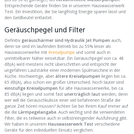
Entsprechende Geräte finden Sie in unserem Hauswasserwerk
Test. Ein Investition, die Sie langfristig Energie sparen lässt und
den Geldbeutel entlastet.
Geräuschpegel und Filter
Definitiv
geräuschärmer sind Hydraulik Jet Pumpen
auch,
denn sie sind im laufenden Betrieb bis zu 55% leiser als
Hauswasserwerke mit
Kreiselpumpe
und somit auch in
unmittelbarer Näher einsetzbar. Ein Geräuschpegel von ca. 48
dB(A) wird meistens nicht überschritten und entspricht der
ungefähren Lautstärke einer modernen Spülmaschine in der
Küche. Hochwertige, aber
ältere Kreiselpumpen
liegen bei ca.
65 dB(A), also schon ein großer Unterschied. Noch lauter sind
einstufige Kreiselpumpen
für alte Hauswasserwerke, bei ca.
85 dB(A) liegen und somit fast
unerträglich laut
werden, denn
wer will die Geräuschkulisse einer viel befahrenen Straße die
ganze Zeit hören müssen? Achten Sie bei Ihrem Kauf immer auf
die die
Lärmpegelangabe
. Auch wichtig sind die verwendeten
Filter, die es teilweise auch in selbstreinigender Ausführung gibt.
Wir haben in unserem
Hauswasserwerk Test
verschiedene
Geräte für den individuellen Einsatz verglichen.