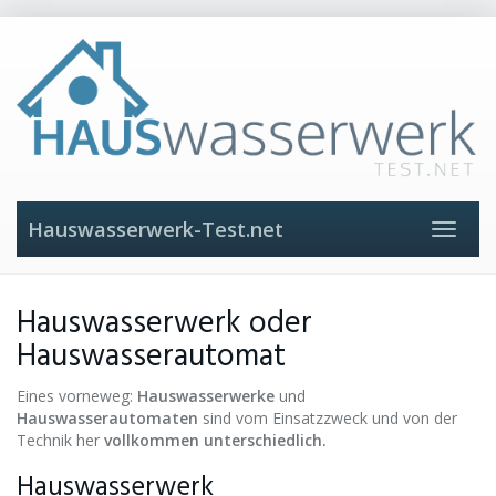
Skip
to
main
content
Hauswasserwerk-Test.net
Toggle
navigat
Hauswasserwerk oder
Hauswasserautomat
Eines vorneweg:
Hauswasserwerke
und
Hauswasserautomaten
sind vom Einsatzzweck und von der
Technik her
vollkommen unterschiedlich.
Hauswasserwerk