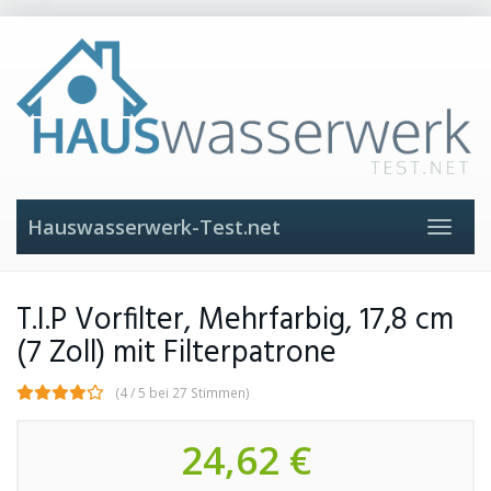
Skip
to
main
content
Hauswasserwerk-Test.net
Toggle
navigat
T.I.P Vorfilter, Mehrfarbig, 17,8 cm
(7 Zoll) mit Filterpatrone
(4 / 5 bei 27 Stimmen)
24,62 €