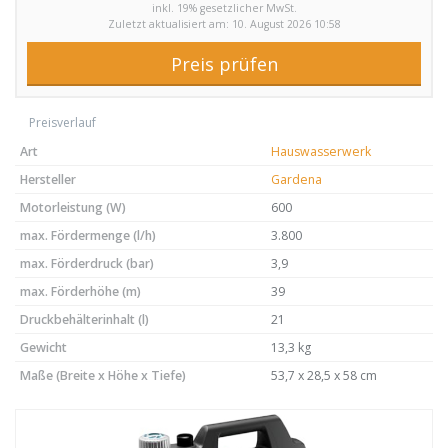
inkl. 19% gesetzlicher MwSt.
Zuletzt aktualisiert am: 10. August 2026 10:58
Preis prüfen
Preisverlauf
Art
Hauswasserwerk
Hersteller
Gardena
Motorleistung (W)
600
max. Fördermenge (l/h)
3.800
max. Förderdruck (bar)
3,9
max. Förderhöhe (m)
39
Druckbehälterinhalt (l)
21
Gewicht
13,3 kg
Maße (Breite x Höhe x Tiefe)
53,7 x 28,5 x 58 cm