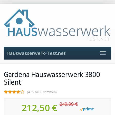
Skip
to
main
content
Hauswasserwerk-Test.net
Toggle
navigat
Gardena Hauswasserwerk 3800
Silent
(4 / 5 bei 6 Stimmen)
249,99 €
212,50 €