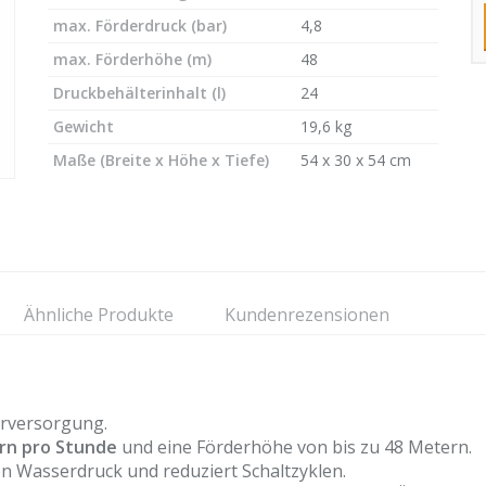
max. Förderdruck (bar)
4,8
max. Förderhöhe (m)
48
Druckbehälterinhalt (l)
24
Gewicht
19,6 kg
Maße (Breite x Höhe x Tiefe)
54 x 30 x 54 cm
Ähnliche Produkte
Kundenrezensionen
erversorgung.
rn pro Stunde
und eine Förderhöhe von bis zu 48 Metern.
n Wasserdruck und reduziert Schaltzyklen.