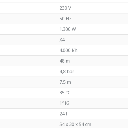
230 V
50 Hz
1.300 W
X4
4.000 l/h
48 m
4,8 bar
7,5 m
35 °C
1″ IG
24 l
54 x 30 x 54 cm