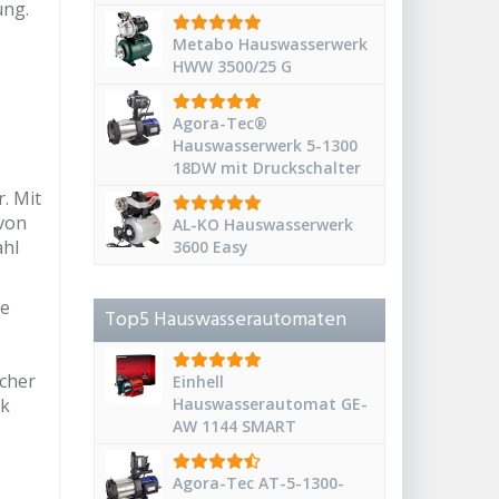
ung.
Metabo Hauswasserwerk
HWW 3500/25 G
Agora-Tec®
Hauswasserwerk 5-1300
18DW mit Druckschalter
. Mit
 von
AL-KO Hauswasserwerk
ahl
3600 Easy
he
Top5 Hauswasserautomaten
scher
Einhell
rk
Hauswasserautomat GE-
AW 1144 SMART
Agora-Tec AT-5-1300-