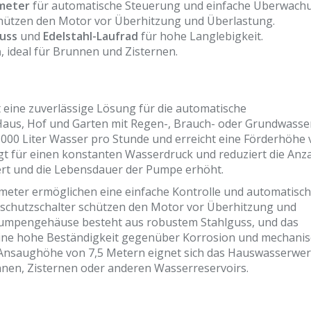
ometer
für automatische Steuerung und einfache Überwach
hützen den Motor vor Überhitzung und Überlastung.
uss
und
Edelstahl-Laufrad
für hohe Langlebigkeit.
n
, ideal für Brunnen und Zisternen.
t eine zuverlässige Lösung für die automatische
us, Hof und Garten mit Regen-, Brauch- oder Grundwasser
.000 Liter Wasser pro Stunde und erreicht eine Förderhöhe
rgt für einen konstanten Wasserdruck und reduziert die Anz
iert und die Lebensdauer der Pumpe erhöht.
ometer ermöglichen eine einfache Kontrolle und automatisc
schutzschalter schützen den Motor vor Überhitzung und
 Pumpengehäuse besteht aus robustem Stahlguss, und das
r eine hohe Beständigkeit gegenüber Korrosion und mechani
Ansaughöhe von 7,5 Metern eignet sich das Hauswasserwe
nnen, Zisternen oder anderen Wasserreservoirs.