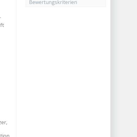
Bewertungskriterien
r
ft
zer,
ition