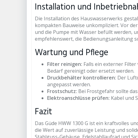
Installation und Inbetriebn
Die Installation des Hauswasserwerks gestal
kompakten Bauweise unkompliziert. Vor der 
und die Pumpe mit Wasser befüllt werden, um
empfehlenswert, die Bedienungsanleitung sor
Wartung und Pflege
Filter reinigen:
Falls ein externer Filte
Bedarf gereinigt oder ersetzt werden.
Druckbehälter kontrollieren:
Der Luftd
angepasst werden.
Frostschutz:
Bei Frostgefahr sollte da
Elektroanschlüsse prüfen:
Kabel und S
Fazit
Das Güde HWW 1300 G ist ein kraftvolles u
die Wert auf zuverlässige Leistung und soli
Stahlguss-Gehäuse, Edelstahllaufrad und Sic