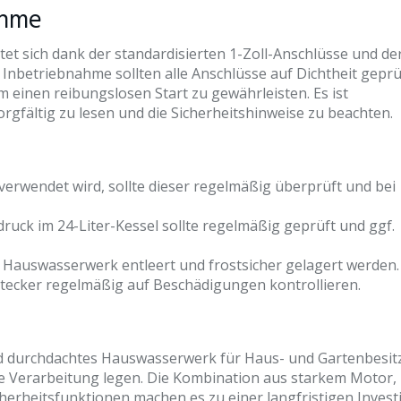
ahme
tet sich dank der standardisierten 1-Zoll-Anschlüsse und de
Inbetriebnahme sollten alle Anschlüsse auf Dichtheit geprü
 einen reibungslosen Start zu gewährleisten. Es ist
gfältig zu lesen und die Sicherheitshinweise zu beachten.
r verwendet wird, sollte dieser regelmäßig überprüft und bei
ruck im 24-Liter-Kessel sollte regelmäßig geprüft und ggf.
s Hauswasserwerk entleert und frostsicher gelagert werden.
tecker regelmäßig auf Beschädigungen kontrollieren.
nd durchdachtes Hauswasserwerk für Haus- und Gartenbesit
de Verarbeitung legen. Die Kombination aus starkem Motor,
herheitsfunktionen machen es zu einer langfristigen Invest