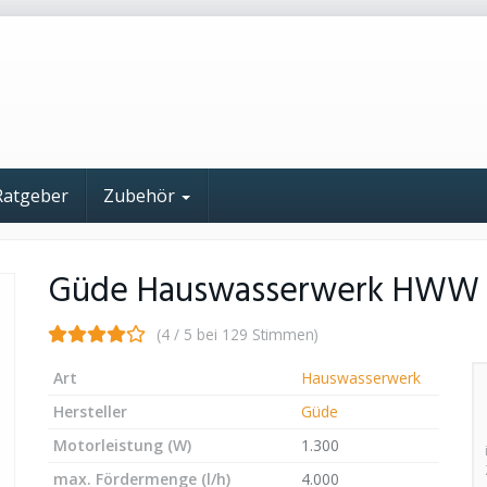
Ratgeber
Zubehör
Güde Hauswasserwerk HWW 
(4 / 5 bei 129 Stimmen)
Art
Hauswasserwerk
Hersteller
Güde
Motorleistung (W)
1.300
max. Fördermenge (l/h)
4.000