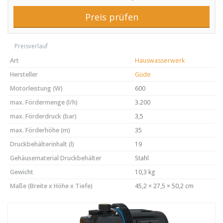
Preis prüfen
Preisverlauf
Art
Hauswasserwerk
Hersteller
Güde
Motorleistung (W)
600
max. Fördermenge (l/h)
3.200
max. Förderdruck (bar)
3,5
max. Förderhöhe (m)
35
Druckbehälterinhalt (l)
19
Gehäusematerial Druckbehälter
Stahl
Gewicht
10,3 kg
Maße (Breite x Höhe x Tiefe)
45,2 × 27,5 × 50,2 cm