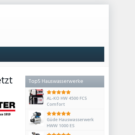
etzt
Top5 Hauswasserwerke
AL-KO HW 4500 FCS
Comfort
Güde Hauswasserwerk
HWW 1000 ES