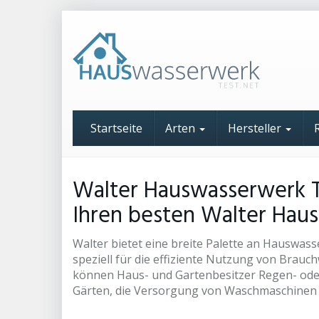
Skip
to
main
content
Startseite
Arten
Hersteller
Walter Hauswasserwerk Te
Ihren besten Walter Hau
Walter bietet eine breite Palette an Hauswa
speziell für die effiziente Nutzung von Brauc
können Haus- und Gartenbesitzer Regen- od
Gärten, die Versorgung von Waschmaschinen 