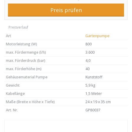
Preis prüfen
Preisverlauf
Art
Gartenpumpe
Motorleistung (W)
800
max. Fördermenge (l/h)
3.600
max. Förderdruck (bar)
4,0
max. Förderhöhe (m)
40
Gehäusematerial Pumpe
Kunststoff
Gewicht
5,9 kg
Kabellänge
1,5 Meter
Maße (Breite x Höhe x Tiefe)
24 x 19 x 35 cm
Art. Nr.
GP80037