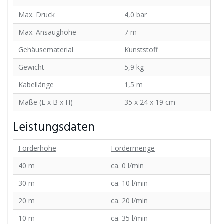
Max. Druck
4,0 bar
Max. Ansaughöhe
7 m
Gehäusematerial
Kunststoff
Gewicht
5,9 kg
Kabellänge
1,5 m
Maße (L x B x H)
35 x 24 x 19 cm
Leistungsdaten
Förderhöhe
Fördermenge
40 m
ca. 0 l/min
30 m
ca. 10 l/min
20 m
ca. 20 l/min
10 m
ca. 35 l/min