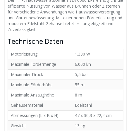
Der T.I.P. Hauswasserautomat HWA 6000 EPF ermöglicht die
effiziente Nutzung von Wasser aus Brunnen oder Zisternen
für verschiedene Anwendungen wie Hauswasserversorgung
und Gartenbewässerung. Mit einer hohen Förderleistung und
robustem Edelstahl-Gehäuse bietet er Langlebigkeit und
Zuverlässigkeit.
Technische Daten
Motorleistung
1.300 W
Maximale Fördermenge
6.000 l/h
Maximaler Druck
5,5 bar
Maximale Förderhöhe
55 m
Maximale Ansaughöhe
8 m
Gehäusematerial
Edelstahl
Abmessungen (L x B x H)
47 x 30,3 x 22,2 cm
Gewicht
13 kg