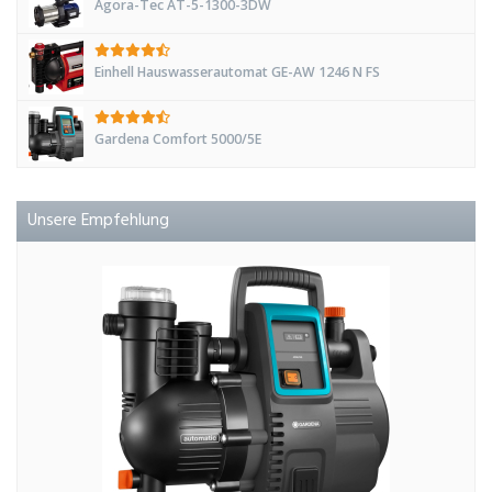
Agora-Tec AT-5-1300-3DW
Einhell Hauswasserautomat GE-AW 1246 N FS
Gardena Comfort 5000/5E
Unsere Empfehlung