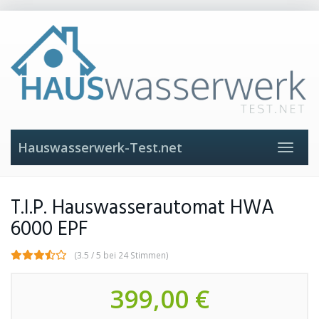
Skip
to
main
content
Hauswasserwerk-Test.net
Toggle
navigat
T.I.P. Hauswasserautomat HWA
6000 EPF
(3.5 / 5 bei 24 Stimmen)
399,00 €