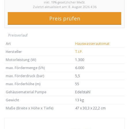
inkl. 19% gesetzlicher MwSt.
Zuletzt aktualisiert am: 8. August 2026 4:36
Preis prüfen
Preisverlauf
Art
Hauswasserautomat
Hersteller
T.I.P.
Motorleistung (W)
1.300
max. Fördermenge (l/h)
6.000
max. Förderdruck (bar)
5,5
max. Förderhöhe (m)
55
Gehäusematerial Pumpe
Edelstahl
Gewicht
13 kg
Maße (Breite x Höhe x Tiefe)
47 x 30,3 x 22,2 cm