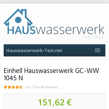
Skip
to
main
content
Hauswasserwerk-Test.net
Toggle
navigat
Einhell Hauswasserwerk GC-WW
1045 N
(4.5 / 5 bei 98 Stimmen)
151,62 €