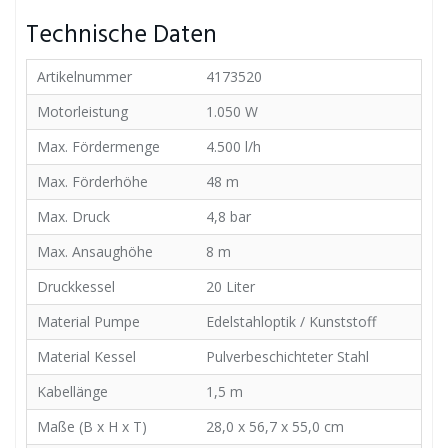
Technische Daten
Artikelnummer
4173520
Motorleistung
1.050 W
Max. Fördermenge
4.500 l/h
Max. Förderhöhe
48 m
Max. Druck
4,8 bar
Max. Ansaughöhe
8 m
Druckkessel
20 Liter
Material Pumpe
Edelstahloptik / Kunststoff
Material Kessel
Pulverbeschichteter Stahl
Kabellänge
1,5 m
Maße (B x H x T)
28,0 x 56,7 x 55,0 cm