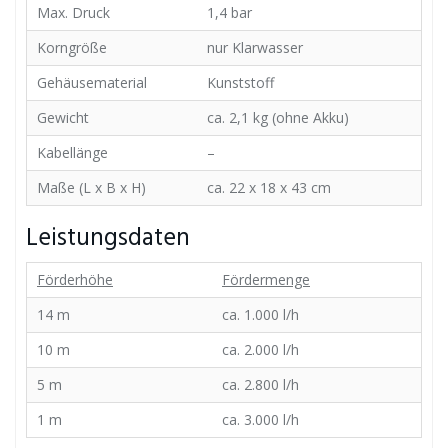
Max. Druck
1,4 bar
Korngröße
nur Klarwasser
Gehäusematerial
Kunststoff
Gewicht
ca. 2,1 kg (ohne Akku)
Kabellänge
–
Maße (L x B x H)
ca. 22 x 18 x 43 cm
Leistungsdaten
Förderhöhe
Fördermenge
14 m
ca. 1.000 l/h
10 m
ca. 2.000 l/h
5 m
ca. 2.800 l/h
1 m
ca. 3.000 l/h