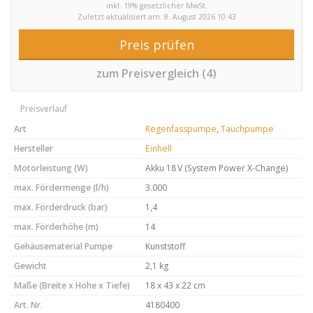
inkl. 19% gesetzlicher MwSt.
Zuletzt aktualisiert am: 8. August 2026 10:43
Preis prüfen
zum Preisvergleich (4)
Preisverlauf
Art
Regenfasspumpe
,
Tauchpumpe
Hersteller
Einhell
Motorleistung (W)
Akku 18 V (System Power X-Change)
max. Fördermenge (l/h)
3.000
max. Förderdruck (bar)
1,4
max. Förderhöhe (m)
14
Gehäusematerial Pumpe
Kunststoff
Gewicht
2,1 kg
Maße (Breite x Höhe x Tiefe)
18 x 43 x 22 cm
Art. Nr.
4180400