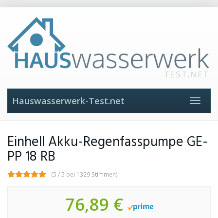
Skip
to
main
content
Hauswasserwerk-Test.net
Toggle
navigat
Einhell Akku-Regenfasspumpe GE-
PP 18 RB
(5 / 5 bei 1329 Stimmen)
76,89 €