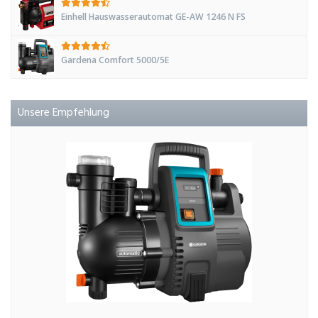
Einhell Hauswasserautomat GE-AW 1246 N FS
Gardena Comfort 5000/5E
Unsere Empfehlung