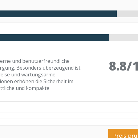
8.8/
derne und benutzerfreundliche
rgung. Besonders überzeugend ist
e leise und wartungsarme
tionen erhöhen die Sicherheit im
ittliche und kompakte
Preis prü