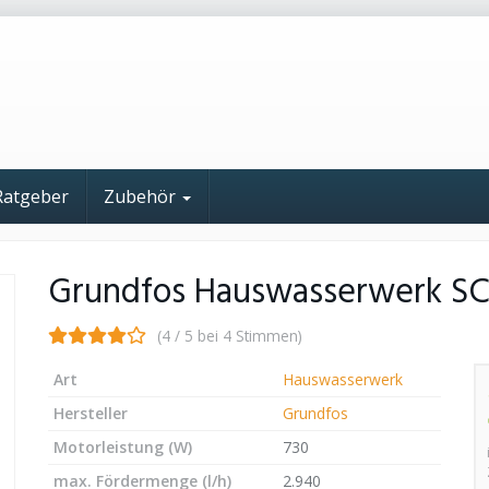
Ratgeber
Zubehör
Grundfos Hauswasserwerk SC
(4 / 5 bei 4 Stimmen)
Art
Hauswasserwerk
Hersteller
Grundfos
Motorleistung (W)
730
max. Fördermenge (l/h)
2.940