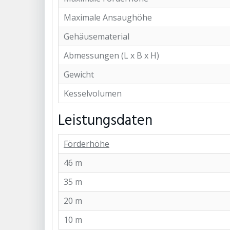
Maximale Ansaughöhe
Gehäusematerial
Abmessungen (L x B x H)
Gewicht
Kesselvolumen
Leistungsdaten
Förderhöhe
46 m
35 m
20 m
10 m