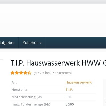
Ratgeber
Zubehör
T.I.P. Hauswasserwerk HWW G
(4.5 / 5 bei 863 Stimmen)
Art
Hauswasserwerk
Hersteller
T.I.P.
Motorleistung (W)
800
max. Fördermenge (l/h)
3.500