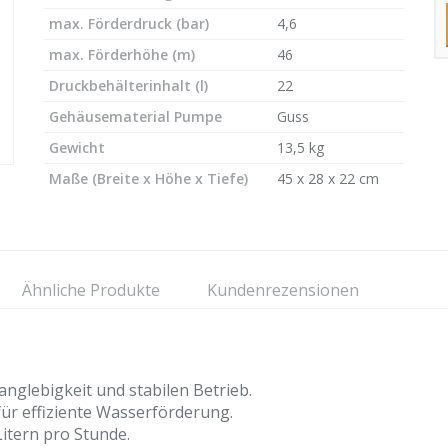
max. Förderdruck (bar)
4,6
max. Förderhöhe (m)
46
Druckbehälterinhalt (l)
22
Gehäusematerial Pumpe
Guss
Gewicht
13,5 kg
Maße (Breite x Höhe x Tiefe)
45 x 28 x 22 cm
Ähnliche Produkte
Kundenrezensionen
anglebigkeit und stabilen Betrieb.
für effiziente Wasserförderung.
Litern pro Stunde.