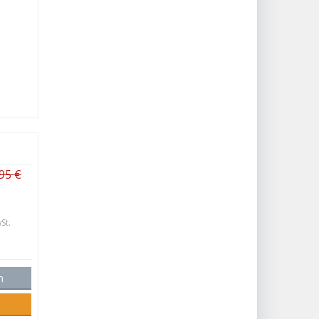
95 €
St.
n