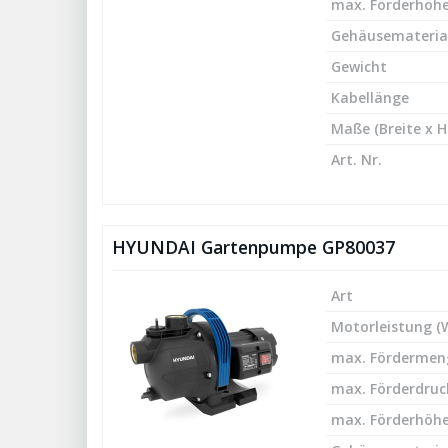
max. Förderhöhe
Gehäusemateria
Gewicht
Kabellänge
Maße (Breite x H
Art. Nr.
HYUNDAI Gartenpumpe GP80037
Art
Motorleistung (
max. Fördermeng
max. Förderdruck
max. Förderhöhe