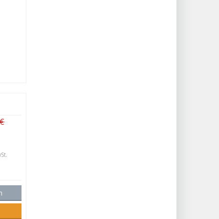
 €
St.
n