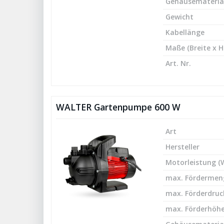
Gehäusemateria
Gewicht
Kabellänge
Maße (Breite x H
Art. Nr.
WALTER Gartenpumpe 600 W
Art
Hersteller
Motorleistung (
max. Fördermeng
max. Förderdruck
max. Förderhöhe