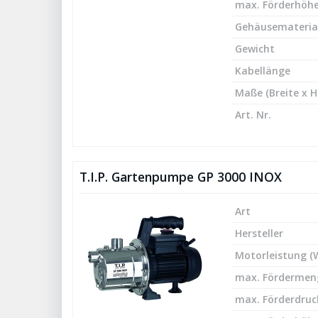
max. Förderhöhe
Gehäusemateria
Gewicht
Kabellänge
Maße (Breite x H
Art. Nr.
T.I.P. Gartenpumpe GP 3000 INOX
Art
Hersteller
Motorleistung (
max. Fördermeng
max. Förderdruck