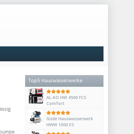
Top5 Hauswasserwerke
AL-KO HW 4500 FCS
Comfort
ässig
Güde Hauswasserwerk
HWW 1000 ES
erpumpe