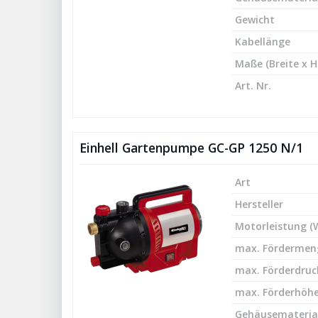
Gewicht
Kabellänge
Maße (Breite x H
Art. Nr.
Einhell Gartenpumpe GC-GP 1250 N/1
Art
Hersteller
Motorleistung (
max. Fördermeng
max. Förderdruck
max. Förderhöhe
Gehäusemateria