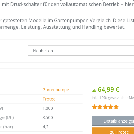
mit Druckschalter für den vollautomatischen Betrieb – hier
r getesteten Modelle im Gartenpumpen Vergleich. Diese Lis
dermenge, Leistung, Ausstattung und Handling bewertet.
64,99 €
Gartenpumpe
ab
inkl. 19% gesetzlicher Mw
Trotec
W)
1.000
e (l/h)
3.500
Details anzeige
 (bar)
4,2
zu Trotec