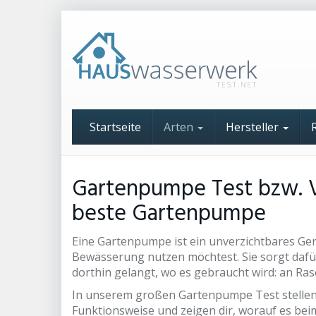
Skip
to
main
content
Startseite
Arten
Hersteller
Gartenpumpe Test bzw. Ve
beste Gartenpumpe
Eine Gartenpumpe ist ein unverzichtbares Ge
Bewässerung nutzen möchtest. Sie sorgt dafü
dorthin gelangt, wo es gebraucht wird: an Ra
In unserem großen Gartenpumpe Test stellen 
Funktionsweise und zeigen dir, worauf es be