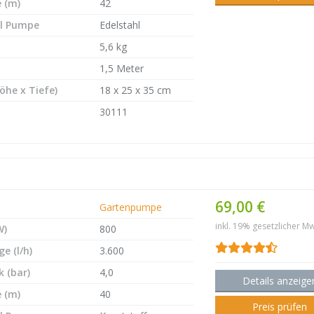
 (m)
42
l Pumpe
Edelstahl
5,6 kg
1,5 Meter
öhe x Tiefe)
18 x 25 x 35 cm
30111
69,00 €
Gartenpumpe
inkl. 19% gesetzlicher Mw
W)
800
e (l/h)
3.600
 (bar)
4,0
Details anzeige
 (m)
40
Preis prüfen