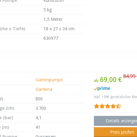
l Pumpe
Kunststoff
5 kg
1,5 Meter
öhe x Tiefe)
18 x 27 x 34 cm
630977
84,99
69,00 €
Gartenpumpe
ab
Gardena
inkl. 19% gesetzlicher Mw
W)
800
e (l/h)
3.700
 (bar)
4,1
Details anzeige
 (m)
41
Preis prüfen
l Pumpe
Gusseisen