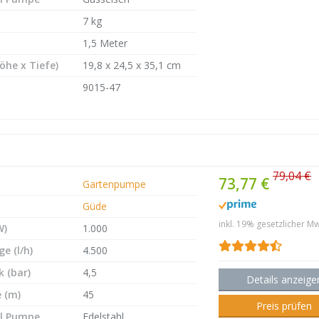
7 kg
1,5 Meter
öhe x Tiefe)
19,8 x 24,5 x 35,1 cm
9015-47
79,04 €
73,77 €
Gartenpumpe
Güde
inkl. 19% gesetzlicher Mw
W)
1.000
e (l/h)
4.500
 (bar)
4,5
Details anzeige
 (m)
45
Preis prüfen
l Pumpe
Edelstahl