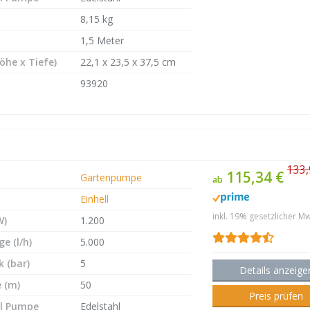
8,15 kg
1,5 Meter
öhe x Tiefe)
22,1 x 23,5 x 37,5 cm
93920
133,
115,34 €
Gartenpumpe
ab
Einhell
inkl. 19% gesetzlicher Mw
W)
1.200
e (l/h)
5.000
 (bar)
5
Details anzeige
 (m)
50
Preis prüfen
l Pumpe
Edelstahl