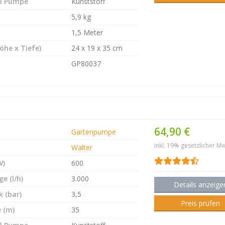
l Pumpe
Kunststoff
5,9 kg
1,5 Meter
öhe x Tiefe)
24 x 19 x 35 cm
GP80037
64,90 €
Gartenpumpe
inkl. 19% gesetzlicher Mw
Walter
W)
600
e (l/h)
3.000
Details anzeige
 (bar)
3,5
Preis prüfen
 (m)
35