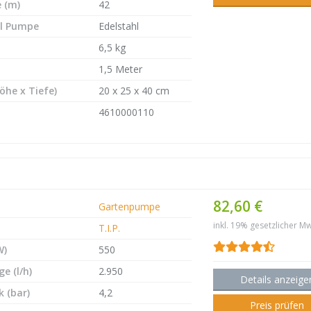
 (m)
42
l Pumpe
Edelstahl
6,5 kg
1,5 Meter
öhe x Tiefe)
20 x 25 x 40 cm
4610000110
82,60 €
Gartenpumpe
inkl. 19% gesetzlicher Mw
T.I.P.
W)
550
e (l/h)
2.950
Details anzeige
 (bar)
4,2
Preis prüfen