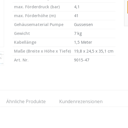
max. Förderdruck (bar)
4,1
max. Förderhöhe (m)
41
Gehäusematerial Pumpe
Gusseisen
Gewicht
7 kg
Kabellänge
1,5 Meter
Maße (Breite x Höhe x Tiefe)
19,8 x 24,5 x 35,1 cm
Art. Nr.
9015-47
Ähnliche Produkte
Kundenrezensionen