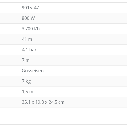
9015-47
800 W
3.700 l/h
41 m
4,1 bar
7 m
Gusseisen
7 kg
1,5 m
35,1 x 19,8 x 24,5 cm