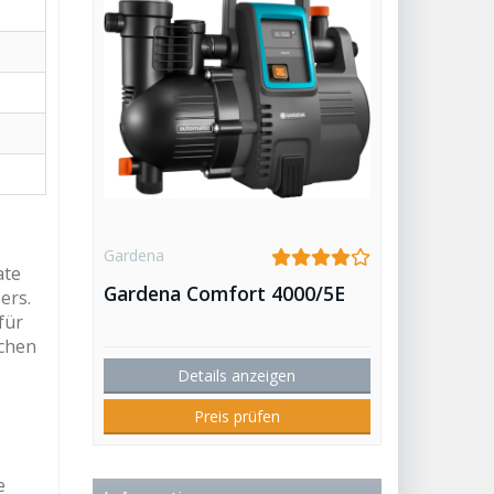
Gardena
ate
Gardena Comfort 4000/5E
ers.
für
uchen
Details anzeigen
Preis prüfen
e