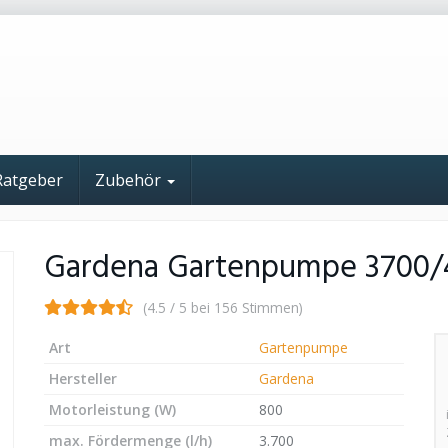
Ratgeber
Zubehör
Gardena Gartenpumpe 3700/4
(4.5 / 5 bei 156 Stimmen)
Art
Gartenpumpe
Hersteller
Gardena
Motorleistung (W)
800
max. Fördermenge (l/h)
3.700