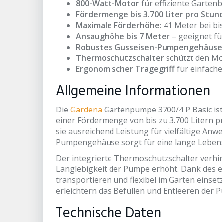
800-Watt-Motor
für effiziente Garte
Fördermenge bis 3.700 Liter pro Stun
Maximale Förderhöhe:
41 Meter bei bi
Ansaughöhe bis 7 Meter
– geeignet f
Robustes Gusseisen-Pumpengehäuse
Thermoschutzschalter
schützt den Mo
Ergonomischer Tragegriff
für einfach
Allgemeine Informationen
Die
Gardena
Gartenpumpe 3700/4 P Basic ist
einer Fördermenge von bis zu 3.700 Litern 
sie ausreichend Leistung für vielfältige A
Pumpengehäuse sorgt für eine lange Leben
Der integrierte Thermoschutzschalter verhin
Langlebigkeit der Pumpe erhöht. Dank des e
transportieren und flexibel im Garten einse
erleichtern das Befüllen und Entleeren der P
Technische Daten