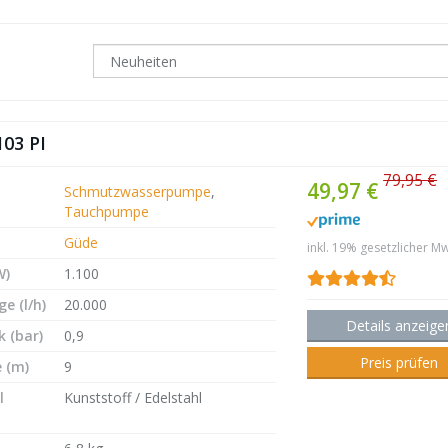
03 PI
79,95 €
49,97 €
Schmutzwasserpumpe
,
Tauchpumpe
Güde
inkl. 19% gesetzlicher Mw
W)
1.100
e (l/h)
20.000
Details anzeige
 (bar)
0,9
Preis prüfen
 (m)
9
l
Kunststoff / Edelstahl