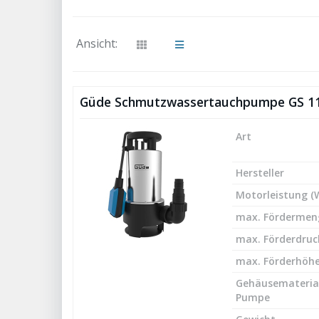
Ansicht:
Güde Schmutzwassertauchpumpe GS 11
Art
Hersteller
Motorleistung (
max. Fördermeng
max. Förderdruck
max. Förderhöhe
Gehäusemateria
Pumpe