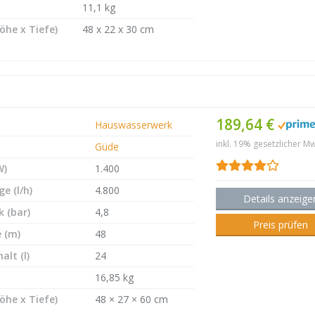
11,1 kg
öhe x Tiefe)
48 x 22 x 30 cm
189,64 €
Hauswasserwerk
inkl. 19% gesetzlicher Mw
Güde
W)
1.400
e (l/h)
4.800
Details anzeige
 (bar)
4,8
Preis prüfen
 (m)
48
alt (l)
24
16,85 kg
öhe x Tiefe)
48 × 27 × 60 cm