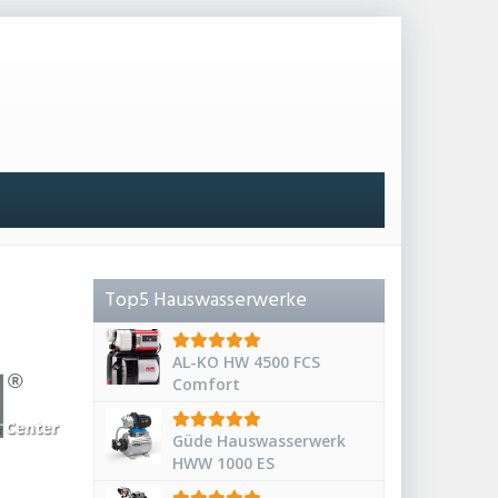
Top5 Hauswasserwerke
AL-KO HW 4500 FCS
Comfort
Güde Hauswasserwerk
HWW 1000 ES