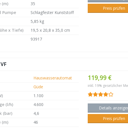
 (m)
35
Preis prüfen
l Pumpe
Schlagfester Kunststoff
5,85 kg
öhe x Tiefe)
19,5 x 20,8 x 35,0 cm
93917
 VF
119,99 €
Hauswasserautomat
inkl. 19% gesetzlicher Mw
Güde
W)
1.100
e (l/h)
4.600
Details anzeige
 (bar)
4,6
Preis prüfen
 (m)
46