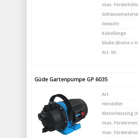
max. Förderhöhe
Gehäusemateria
Gewicht
Kabellänge
Maße (Breite x H
Art. Nr.
Güde Gartenpumpe GP 6035
Art
Hersteller
Motorleistung (
max. Fördermeng
max. Förderdruck