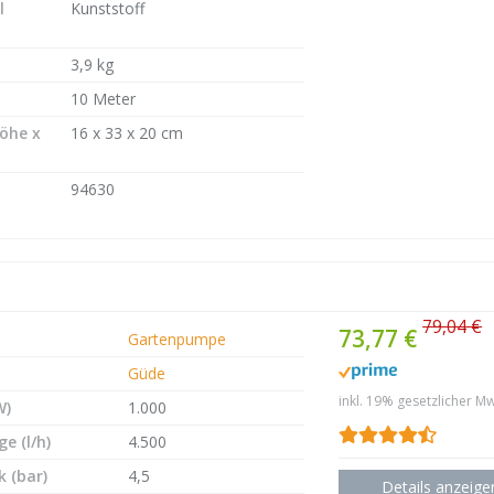
l
Kunststoff
3,9 kg
10 Meter
Höhe x
16 x 33 x 20 cm
94630
79,04 €
73,77 €
Gartenpumpe
Güde
inkl. 19% gesetzlicher Mw
W)
1.000
e (l/h)
4.500
 (bar)
4,5
Details anzeige