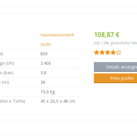
108,87 €
Hauswasserwerk
inkl. 19% gesetzlicher Mw
Güde
W)
800
e (l/h)
3.400
Details anzeige
 (bar)
3,8
Preis prüfen
 (m)
38
10,6 kg
öhe x Tiefe)
45 x 26,5 x 48 cm