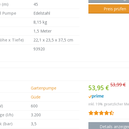
 (m)
45
Preis prüfen
l Pumpe
Edelstahl
8,15 kg
1,5 Meter
öhe x Tiefe)
22,1 x 23,5 x 37,5 cm
93920
53,99 €
53,95 €
Gartenpumpe
Güde
inkl. 19% gesetzlicher Mw
W)
600
e (l/h)
3.200
 (bar)
3,5
Details anzeige