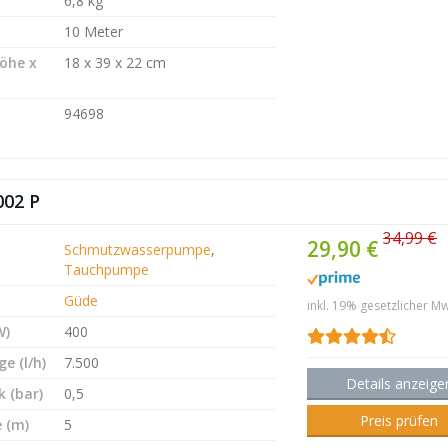
6,8 kg
10 Meter
Höhe x
18 x 39 x 22 cm
94698
002 P
34,99 €
29,90 €
Schmutzwasserpumpe
,
Tauchpumpe
Güde
inkl. 19% gesetzlicher Mw
W)
400
e (l/h)
7.500
Details anzeige
 (bar)
0,5
Preis prüfen
 (m)
5