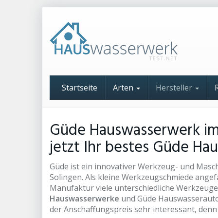
Skip
to
main
content
Startseite
Arten
Hersteller
Güde Hauswasserwerk im T
jetzt Ihr bestes Güde H
Güde ist ein innovativer Werkzeug- und Maschi
Solingen. Als kleine Werkzeugschmiede angef
Manufaktur viele unterschiedliche Werkzeuge
Hauswasserwerke
und Güde Hauswasserautom
der Anschaffungspreis sehr interessant, denn 