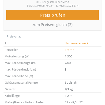
inkl. 19% gesetzlicher MwSt.
Zuletzt aktualisiert am: 8. August 2026 2:44
Preis prüfen
zum Preisvergleich (2)
Preisverlauf
Art
Hauswasserwerk
Hersteller
Trotec
Motorleistung (W)
1.300
max. Fördermenge (l/h)
4.000
max. Förderdruck (bar)
3
max. Förderhöhe (m)
30
Gehäusematerial Pumpe
Edelstahl
Gewicht
9,3 kg
Kabellänge
1,2 m
Maße (Breite x Höhe x Tiefe)
27 x 42,5 x 52 cm