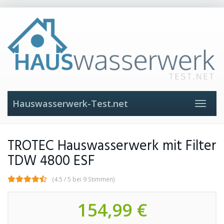
Skip
to
main
content
Hauswasserwerk-Test.net
Toggle
navigat
TROTEC Hauswasserwerk mit Filter
TDW 4800 ESF
(4.5 / 5 bei 9 Stimmen)
154,99 €