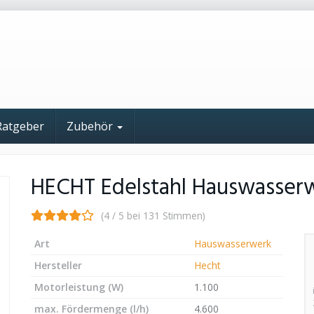
Ratgeber
Zubehör
HECHT Edelstahl Hauswasser
(4 / 5 bei 131 Stimmen)
Art
Hauswasserwerk
Hersteller
Hecht
Motorleistung (W)
1.100
max. Fördermenge (l/h)
4.600