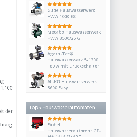
Güde Hauswasserwerk
HWW 1000 ES
Metabo Hauswasserwerk
HWW 3500/25 G
Agora-Tec®
Hauswasserwerk 5-1300
18DW mit Druckschalter
ng
AL-KO Hauswasserwerk
 1.100
3600 Easy
k
Top5 Hauswasserautomaten
it der
chung
Einhell
Hauswasserautomat GE-
AW 1144 SMART