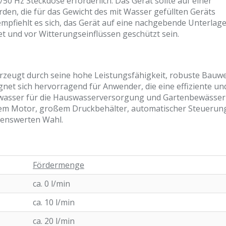
/50 Hz Steckdose erforderlich. Das Gerät sollte auf einer
den, die für das Gewicht des mit Wasser gefüllten Geräts
empfiehlt es sich, das Gerät auf eine nachgebende Unterlage
tet und vor Witterungseinflüssen geschützt sein.
zeugt durch seine hohe Leistungsfähigkeit, robuste Bauwe
net sich hervorragend für Anwender, die eine effiziente un
wasser für die Hauswasserversorgung und Gartenbewässe
kem Motor, großem Druckbehälter, automatischer Steuerun
lenswerten Wahl.
Fördermenge
ca. 0 l/min
ca. 10 l/min
ca. 20 l/min