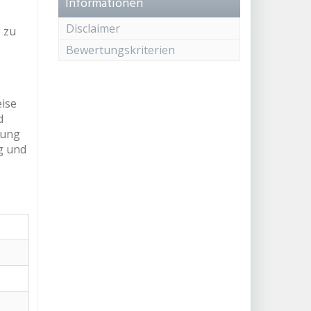
Informationen
Disclaimer
 zu
Bewertungskriterien
ise
d
rung
g und