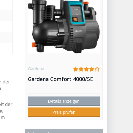
Gardena
Gardena Comfort 4000/5E
r der
n
Details anzeigen
it der
he
Preis prüfen
em