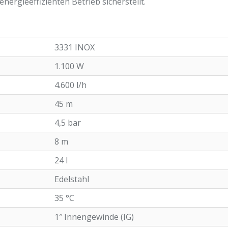
ergieeffizienten Betrieb sicherstellt.
3331 INOX
1.100 W
4.600 l/h
45 m
4,5 bar
8 m
24 l
Edelstahl
35 °C
1″ Innengewinde (IG)