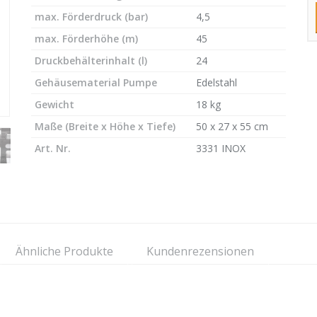
max. Förderdruck (bar)
4,5
max. Förderhöhe (m)
45
Druckbehälterinhalt (l)
24
Gehäusematerial Pumpe
Edelstahl
Gewicht
18 kg
Maße (Breite x Höhe x Tiefe)
50 x 27 x 55 cm
Art. Nr.
3331 INOX
Ähnliche Produkte
Kundenrezensionen