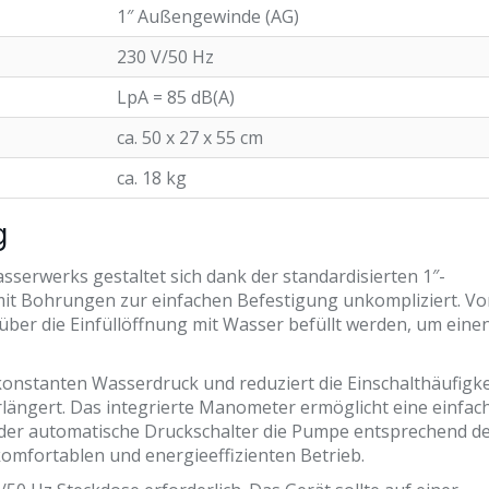
1″ Außengewinde (AG)
230 V/50 Hz
LpA = 85 dB(A)
ca. 50 x 27 x 55 cm
ca. 18 kg
g
sserwerks gestaltet sich dank der standardisierten 1″-
it Bohrungen zur einfachen Befestigung unkompliziert. Vo
er die Einfüllöffnung mit Wasser befüllt werden, um eine
konstanten Wasserdruck und reduziert die Einschalthäufigke
ängert. Das integrierte Manometer ermöglicht eine einfac
der automatische Druckschalter die Pumpe entsprechend d
komfortablen und energieeffizienten Betrieb.