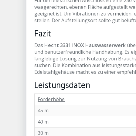
Für den elektrischen Anschluss ist eine 230 V
waagerechten, ebenen Fläche aufgestellt wer
geeignet ist. Um Vibrationen zu vermeiden, 
stellen. Der Aufstellungsort sollte gut belüf
Fazit
Das
Hecht 3331 INOX Hauswasserwerk
über
und benutzerfreundliche Handhabung. Es eig
langlebige Lösung zur Nutzung von Brauch
suchen. Die Kombination aus leistungsstar
Edelstahlgehäuse macht es zu einer empfeh
Leistungsdaten
Förderhöhe
45 m
40 m
30 m