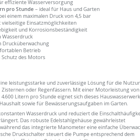
ür effiziente Wasserversorgung
rn pro Stunde
– ideal für Haus und Garten
bei einem maximalen Druck von 4,5 bar
 vielseitige Einsatzmöglichkeiten
ebigkeit und Korrosionsbeständigkeit
n Wasserdruck
en Drucküberwachung
ortablen Betrieb
Schutz des Motors
eine leistungsstarke und zuverlässige Lösung für die Nutzu
Zisternen oder Regenfässern. Mit einer Motorleistung von
4.600 Litern pro Stunde eignet sich dieses Hauswasserwer
 Haushalt sowie für Bewässerungsaufgaben im Garten.
konstanten Wasserdruck und reduziert die Einschalthäufigke
längert. Das robuste Edelstahlgehäuse gewährleistet
, während das integrierte Manometer eine einfache Überwa
ische Druckschalter steuert die Pumpe entsprechend dem