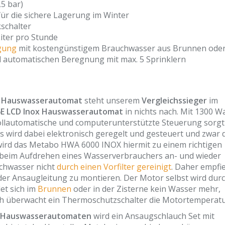
5 bar)
r die sichere Lagerung im Winter
schalter
Liter pro Stunde
gung
mit kostengünstigem Brauchwasser aus Brunnen ode
 automatischen Beregnung mit max. 5 Sprinklern
x Hauswasserautomat
steht unserem
Vergleichssieger
im
6E LCD Inox Hauswasserautomat
in nichts nach. Mit 1300 W
e vollautomatische und computerunterstützte Steuerung sorgt
s wird dabei elektronisch geregelt und gesteuert und zwar 
ird das Metabo HWA 6000 INOX hiermit zu einem richtigen
g beim Aufdrehen eines Wasserverbrauchers an- und wieder
uchwasser nicht
durch einen Vorfilter gereinigt
. Daher empfie
r der Ansaugleitung zu montieren. Der Motor selbst wird dur
et sich im
Brunnen
oder in der Zisterne kein Wasser mehr,
ich überwacht ein Thermoschutzschalter die Motortemperatu
 Hauswasserautomaten
wird ein Ansaugschlauch Set mit