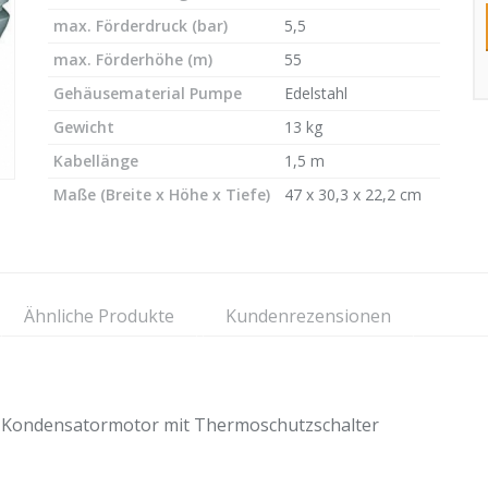
max. Förderdruck (bar)
5,5
max. Förderhöhe (m)
55
Gehäusematerial Pumpe
Edelstahl
Gewicht
13 kg
Kabellänge
1,5 m
Maße (Breite x Höhe x Tiefe)
47 x 30,3 x 22,2 cm
Ähnliche Produkte
Kundenrezensionen
t Kondensatormotor mit Thermoschutzschalter