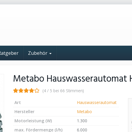
Ratgeber
Zubehör
Metabo Hauswasserautomat 
(4 / 5 bei 66 Stimmen)
Art
Hauswasserautomat
Hersteller
Metabo
Motorleistung (W)
1.300
max. Fördermenge (l/h)
6.000