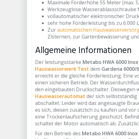
Maximale Förderhöhe 55 Meter (max. 5,
Werkzeuglose Wasserablassschraube fü
vollautomatischer elektronischer Druck
sehr hohe Förderleistung bis zu 6.000 
Zur
automatischen Hauswasserversor
Zisternen, zur Gartenbewässerung und
Allgemeine Informationen
Der leistungsstarke
Metabo HWA 6000 Ino
Hauswasserwerk Test
dem
Gardena 6000/
erreicht er die gleiche Förderleistung. Ein
einen sicheren Betrieb. Der Wasserdurchflus
den eingebauten Druckschalter. Deswegen w
Hauswasserautomat
der sich selbstständi
abschaltet. Leider wird das angesaugte Bra
es sich, diesen zusätzlich zu kaufen und vo
eine Trockenlaufsicherung geschützt. Befind
schaltet der Motor automatisch ab. Zusätzl
Für den Betrieb des
Metabo HWA 6000 Inox