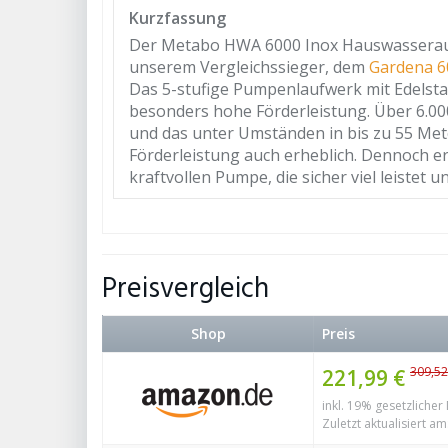
Kurzfassung
Der Metabo HWA 6000 Inox Hauswasseraut
unserem Vergleichssieger, dem
Gardena 6
Das 5-stufige Pumpenlaufwerk mit Edelst
besonders hohe Förderleistung. Über 6.000
und das unter Umständen in bis zu 55 Met
Förderleistung auch erheblich. Dennoch er
kraftvollen Pumpe, die sicher viel leistet u
Preisvergleich
Shop
Preis
309,52
221,99 €
inkl. 19% gesetzlicher
Zuletzt aktualisiert a