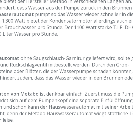
se bietet der Hersteller Metabo in verschiedenen Längen an.
erhindert, dass Wasser aus der Pumpe zurück in den Brunnen
wasserautomat
pumpt so das Wasser wieder schneller in di
 1.300 Watt bietet der Kondensatormotor allerdings auch e
ter Brauchwasser pro Stunde. Der 1100 Watt starke T.I.P. D
0 Liter Wasser pro Stunde.
rautomat
ohne Saugschlauch-Garnitur geliefert wird, sollte 
t und Rückschlagventil mitbestellt werden. Durch den Grob-
elsteine oder Blätter, die der Wasserpumpe schaden könnten,
hindert zudem, dass das Wasser wieder in den Brunnen ode
aten von Metabo
ist denkbar einfach. Zuerst muss die Pum
indet sich auf dem Pumpenkopf eine separate Einfüllöffnung
en und schon kann der Hauswasserautomat mit seiner Arbei
cht, denn der Metabo Hauswasserautomat wiegt stattliche 13
 leise.