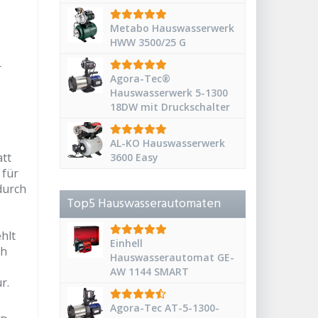
Metabo Hauswasserwerk
HWW 3500/25 G
r
Agora-Tec®
Hauswasserwerk 5-1300
18DW mit Druckschalter
AL-KO Hauswasserwerk
att
3600 Easy
 für
durch
Top5 Hauswasserautomaten
hlt
Einhell
ch
Hauswasserautomat GE-
AW 1144 SMART
r.
Agora-Tec AT-5-1300-