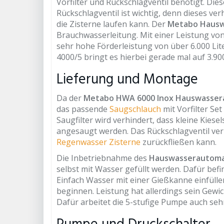
Vorfilter und Rückschlagventil benötigt. Die
Rückschlagventil ist wichtig, denn dieses v
die Zisterne laufen kann. Der
Metabo Haus
Brauchwasserleitung. Mit einer Leistung von
sehr hohe Förderleistung von über 6.000 Li
4000/5 bringt es hierbei gerade mal auf 3.90
Lieferung und Montage
Da der
Metabo HWA 6000 Inox Hauswasse
das passende
Saugschlauch
mit Vorfilter Se
Saugfilter wird verhindert, dass kleine Kies
angesaugt werden. Das Rückschlagventil ver
Regenwasser Zisterne
zurückfließen kann.
Die Inbetriebnahme des
Hauswasserautom
selbst mit Wasser gefüllt werden. Dafür bef
Einfach Wasser mit einer Gießkanne einfüll
beginnen. Leistung hat allerdings sein Gewi
Dafür arbeitet die 5-stufige Pumpe auch sehr