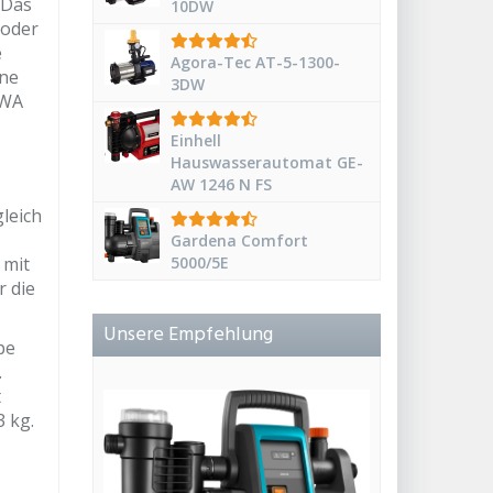
 Das
10DW
 oder
e
Agora-Tec AT-5-1300-
ine
3DW
HWA
Einhell
Hauswasserautomat GE-
AW 1246 N FS
gleich
Gardena Comfort
 mit
5000/5E
r die
Unsere Empfehlung
pe
.
t
 kg.