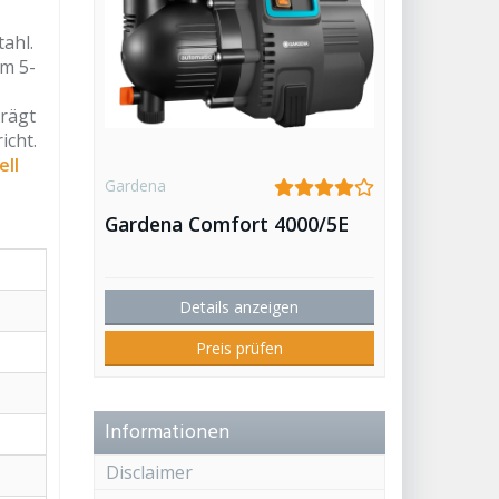
ahl.
em 5-
rägt
icht.
ell
Gardena
Gardena Comfort 4000/5E
Details anzeigen
Preis prüfen
Informationen
Disclaimer