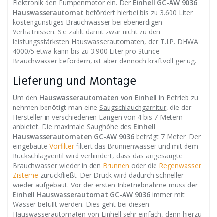
Elektronik den Pumpenmotor ein. Der
Einhell GC-AW 9036
Hauswasserautomat
befördert hierbei bis zu 3.600 Liter
kostengünstiges Brauchwasser bei ebenerdigen
Verhältnissen. Sie zählt damit zwar nicht zu den
leistungsstärksten Hauswasserautomaten, der T.I.P. DHWA
4000/5 etwa kann bis zu 3.900 Liter pro Stunde
Brauchwasser befördern, ist aber dennoch kraftvoll genug.
Lieferung und Montage
Um den
Hauswasserautomaten von Einhell
in Betrieb zu
nehmen benötigt man eine
Saugschlauchgarnitur
, die der
Hersteller in verschiedenen Längen von 4 bis 7 Metern
anbietet. Die maximale Saughöhe des
Einhell
Hauswasserautomaten GC-AW 9036
beträgt 7 Meter. Der
eingebaute
Vorfilter
filtert das Brunnenwasser und mit dem
Rückschlagventil wird verhindert, dass das angesaugte
Brauchwasser wieder in den
Brunnen
oder die
Regenwasser
Zisterne
zurückfließt. Der Druck wird dadurch schneller
wieder aufgebaut. Vor der ersten Inbetriebnahme muss der
Einhell Hauswasserautomat GC-AW 9036
immer mit
Wasser befüllt werden. Dies geht bei diesen
Hauswasserautomaten von Einhell sehr einfach, denn hierzu