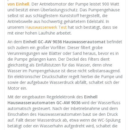
von Einhell
. Der Antriebsmotor der Pumpe leistet 900 Watt
und besitzt einen Überlastungsschutz. Das Pumpengehäuse
selbst ist aus schlagfestem Kunststoff hergestellt, die
Antriebswelle aus hochwertig gehärtetem Edelstahl. In
unserem
Hauswasserwerk Test
hat sich bestätigt, dass sie
mit einer hohen Laufruhe arbeitet.
An dem
Einhell GC-AW 9036
Hauswasserautomat
befindet
sich zudem ein großer Vorfilter. Dieser filtert grobe
Verunreinigungen wie Blätter oder Sand heraus, bevor es in
die Pumpe gelangen kann. Der Deckel des Filters dient
gleichzeitig als Einfüllstutzen für das Wasser, denn ohne
Wasser im Pumpengehäuse ist diese nicht selbstansaugend.
Ein elektronischer Druckschalter regelt hierbei die Pumpe und
sowie der aufgebaute Wasserdruck abfällt, schaltet sich der
Motor ein.
Mit der eingebauten Regelelektronik des
Einhell
Hauswasserautomaten GC-AW 9036
wird der Wasserfluss
automatisch gesteuert. Nach der Inbetriebnahme und dem
Einschalten des Hauswasserautomaten baut sie den Druck
auf. Fällt dieser Wasserdruck ab, etwa wenn die WC-Spülung
betätigt oder ein Wasserhahn aufgedreht wird, schaltet die