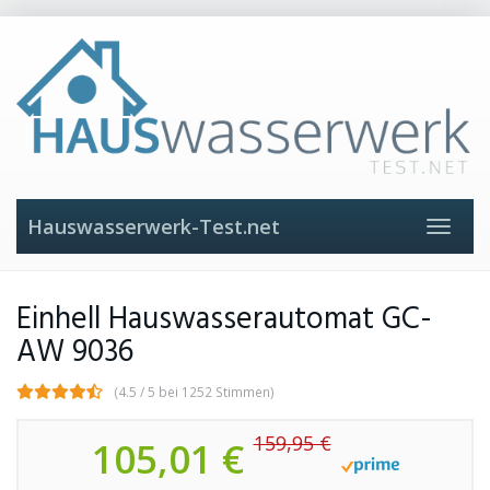
Skip
to
main
content
Hauswasserwerk-Test.net
Toggle
navigat
Einhell Hauswasserautomat GC-
AW 9036
(4.5 / 5 bei 1252 Stimmen)
159,95 €
105,01 €