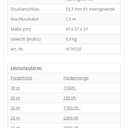
Druckanschluss
33,3 mm R1 Innengewinde
Anschlusskabel
1,5 m
Maße (cm)
47 x 27 x 37
Gewicht (brutto)
9,9 kg
Art.-Nr.
4176720
Leistungsdaten
Förderhöhe
Fördermenge
39 m
150l/h
35 m
250 l/h
30 m
1700 l/h
20 m
2300 l/h
10 m
3000 l/h