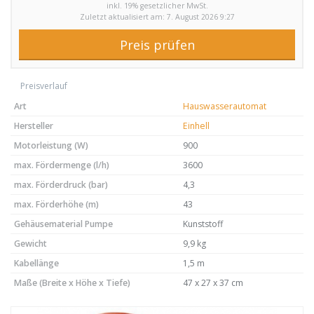
inkl. 19% gesetzlicher MwSt.
Zuletzt aktualisiert am: 7. August 2026 9:27
Preis prüfen
Preisverlauf
Art
Hauswasserautomat
Hersteller
Einhell
Motorleistung (W)
900
max. Fördermenge (l/h)
3600
max. Förderdruck (bar)
4,3
max. Förderhöhe (m)
43
Gehäusematerial Pumpe
Kunststoff
Gewicht
9,9 kg
Kabellänge
1,5 m
Maße (Breite x Höhe x Tiefe)
47 x 27 x 37 cm