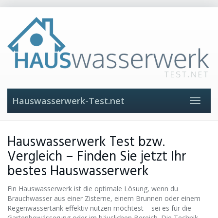
Skip
to
main
content
Hauswasserwerk-Test.net
Toggle
navigat
Hauswasserwerk Test bzw.
Vergleich – Finden Sie jetzt Ihr
bestes Hauswasserwerk
Ein Hauswasserwerk ist die optimale Lösung, wenn du
Brauchwasser aus einer Zisterne, einem Brunnen oder einem
Regenwassertank effektiv nutzen möchtest – sei es für die
Gartenbewässerung oder im häuslichen Bereich. Die Technik